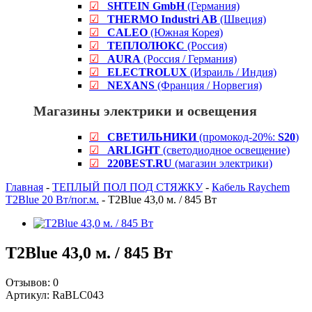
☑
SHTEIN GmbH
(Германия)
☑
THERMO Industri AB
(Швеция)
☑
CALEO
(Южная Корея)
☑
ТЕПЛОЛЮКС
(Россия)
☑
AURA
(Россия / Германия)
☑
ELECTROLUX
(Израиль / Индия)
☑
NEXANS
(Франция / Норвегия)
Магазины электрики и освещения
☑
СВЕТИЛЬНИКИ
(промокод-20%:
S20
)
☑
ARLIGHT
(светодиодное освещение)
☑
220BEST.RU
(магазин электрики)
Главная
-
ТЕПЛЫЙ ПОЛ ПОД СТЯЖКУ
-
Кабель Raychem
T2Blue 20 Вт/пог.м.
-
T2Blue 43,0 м. / 845 Вт
T2Blue 43,0 м. / 845 Вт
Отзывов:
0
Артикул:
RaBLC043