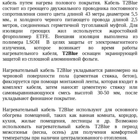
кабель путем нагрева полового покрытия. Кабель T2Blue
состоит из греющего двухжильного проводника постоянного
сопротивления синего цвета длиной 43 метра диаметром 5,5
мм., и холодного черного питающего провода длиной 2,5
метров, соединенных герметичной тугоплавкой муфтой. Для
изоляции греющих жил используется жаростойкий
фторполимер ETFE. Внешняя изоляция выполнена из
полимера LSOH В целях защиты от электромагнитного
излучения, которое возникает во время работы
нагревательного кабеля,
T2Blue
оснащен экранирующей
защитой из сплошной алюминиевой фольги.
Нагревательный кабель T2Blue укладывается равномерно на
черновой поверхности пола (цементная стяжка, бетон),
фиксируется при помощи монтажной ленты, которая входит в
комплект кабеля, затем наносят цементную стяжку или
самовыравнивающуюся смесь высотой 30-50 мм, после
укладывают финишное покрытие.
Нагревательный кабель T2Blue используют для основного
обогрева помещений, таких как ванная комната, коридор,
кухня, жилые помещения, лестницы и др. Возможно
использовать нагревательный кабель T2Blue в период
межсезонья (весна, осень) для получения комфортной
температуры при наличии централизованного отопления.